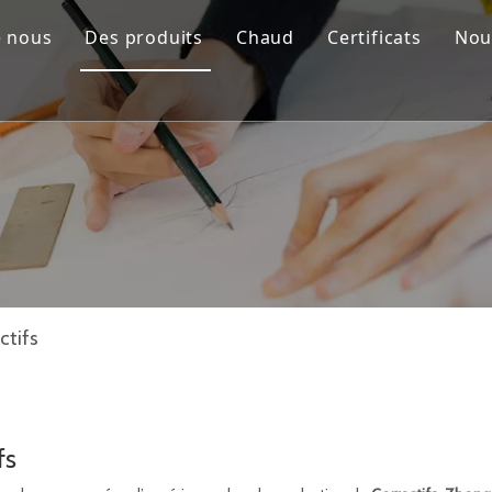
e nous
Des produits
Chaud
Certificats
Nou
Épinglette personnalisée
Pièce de défi personnalisée
Médaille personnalisée
Porte-clés personnalisé
Ouvre-bouteille personnalisé
Étiquettes métalliques personnalisées
ctifs
Médaille pour chien personnalisée
Lanière personnalisée
fs
Correctifs personnalisés