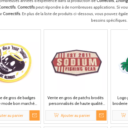
nombreuses années d’expérience dans la production de
Correctifs
,
Zhongs
Correctifs
.
Correctifs
peut répondre à de nombreuses applications. Si vous 
Étiquette de bagage en PVC personnalisée
ur
Correctifs
. En plus de la liste de produits ci-dessous, vous pouvez éga
besoins spécifiques.
Bracelet personnalisé
 de gros de badges
Vente en gros de patchs brodés
Logo 
e mode bon marché
personnalisés de haute qualité
broderie
nalisés Broderie
Badges de broderie Logos
de coto
rsonnalisée
personnalisés
uter au panier
Ajouter au panier