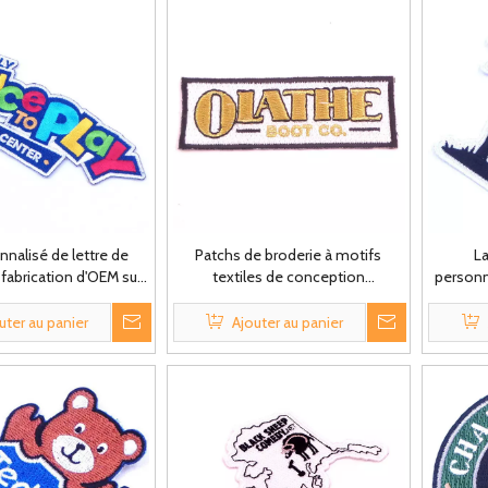
nnalisé de lettre de
Patchs de broderie à motifs
La
 fabrication d'OEM sur
textiles de conception
personn
s corrections
personnalisée de mode célèbre
coco 
couse
uter au panier
Ajouter au panier