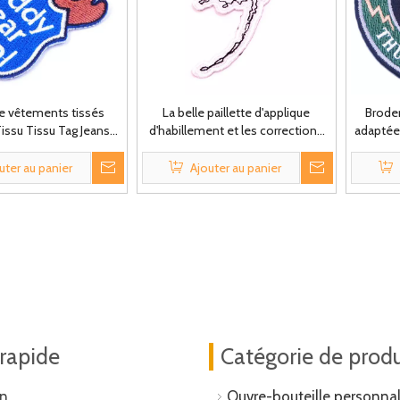
de vêtements tissés
La belle paillette d'applique
Brode
issu Tissu Tag Jeans
d'habillement et les corrections
adaptée 
Correctifs
animales faites sur commande de
conce
broderie de perle pour
correc
uter au panier
Ajouter au panier
l'habillement
 rapide
Catégorie de produ
n
Ouvre-bouteille personnal