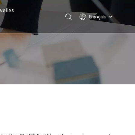
velles
Français
English
العربية
Pусский
Español
Português
Deutsch
Italiano
日本語
Melayu