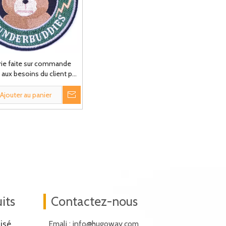
rie faite sur commande
aux besoins du client par
ption libre de main de
tions pour l'habillement
Ajouter au panier
its
Contactez-nous
isé
Emali :
info@hugoway.com