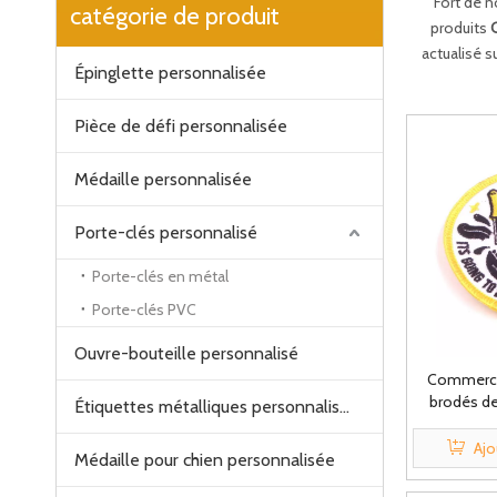
Fort de 
catégorie de produit
produits
actualisé s
Épinglette personnalisée
Pièce de défi personnalisée
Médaille personnalisée
Porte-clés personnalisé
Porte-clés en métal
Porte-clés PVC
Ouvre-bouteille personnalisé
Commerce
brodés d
Étiquettes métalliques personnalisées
person
pe
Ajo
Médaille pour chien personnalisée