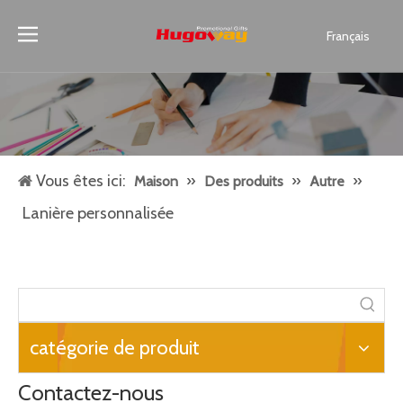
Français
English
العربية
Pусский
Español
Português
Vous êtes ici:
»
»
»
Maison
Des produits
Autre
Deutsch
Lanière personnalisée
Italiano
日本語
Melayu
catégorie de produit
Contactez-nous